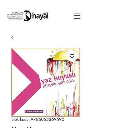
Stok kodu: 9786055369590