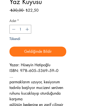
Yaz Kuyusu
Normal
İndirimli
 ₺30,00 
₺22,50
Fiyat
Fiyat
Adet
*
Tükendi
Geldiğinde Bildir
Yazar: Hüseyin Hatipoğlu
ISBN: 978–605–5369–59–0
…
parmaklarım uzuyor, kesiyorum
tadınla başlıyor mucizevi serüven
ruhunu kucaklayıp oturduğunda
karşıma
gülüşün bedenine en zarif çilingir