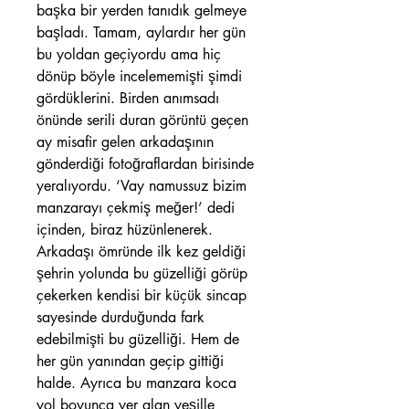
başka bir yerden tanıdık gelmeye
başladı. Tamam, aylardır her gün
bu yoldan geçiyordu ama hiç
dönüp böyle incelememişti şimdi
gördüklerini. Birden anımsadı
önünde serili duran görüntü geçen
ay misafir gelen arkadaşının
gönderdiği fotoğraflardan birisinde
yeralıyordu. ‘Vay namussuz bizim
manzarayı çekmiş meğer!’ dedi
içinden, biraz hüzünlenerek.
Arkadaşı ömründe ilk kez geldiği
şehrin yolunda bu güzelliği görüp
çekerken kendisi bir küçük sincap
sayesinde durduğunda fark
edebilmişti bu güzelliği. Hem de
her gün yanından geçip gittiği
halde. Ayrıca bu manzara koca
yol boyunca yer alan yeşille