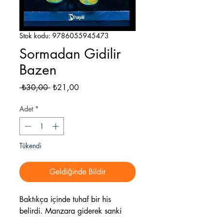
Stok kodu: 9786055945473
Sormadan Gidilir
Bazen
Normal
İndirimli
 ₺30,00 
₺21,00
Fiyat
Fiyat
Adet
*
Tükendi
Geldiğinde Bildir
Baktıkça içinde tuhaf bir his
belirdi. Manzara giderek sanki