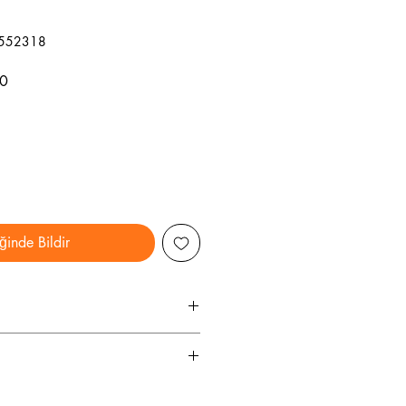
9552318
İndirimli
0
Fiyat
ğinde Bildir
8