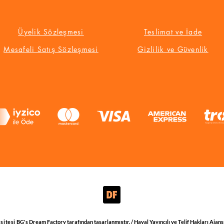
Üyelik Sözleşmesi
Teslimat ve İade
Mesafeli Satış Sözleşmesi
Gizlilik ve Güvenlik
sitesi
BG's Dream Factory
tarafından tasarlanmıştır. / Hayal Yayıncılı ve Telif Hakları Ajan