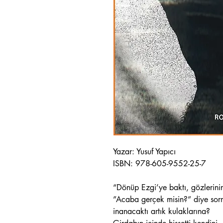
Yazar: Yusuf Yapıcı
ISBN: 978-605-9552-25-7
“Dönüp Ezgi’ye baktı, gözlerinin 
”Acaba gerçek misin?” diye sorm
inanacaktı artık kulaklarına?