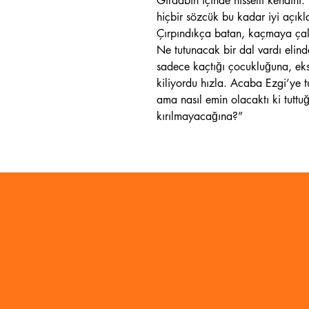
Girdabın içinde hissetti kendin
hiçbir sözcük bu kadar iyi açı
Çırpındıkça batan, kaçmaya çalı
Ne tutunacak bir dal vardı elind
sadece kaçtığı çocukluğuna, eks
kiliyordu hızla. Acaba Ezgi’ye t
ama nasıl emin olacaktı ki tutt
kırılmayacağına?”