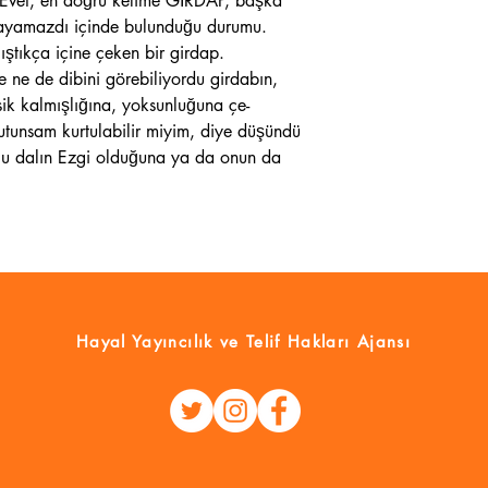
i. Evet, en doğru kelime GİRDAP, başka
klayamazdı içinde bulunduğu durumu.
ştıkça içine çeken bir girdap.
e ne de dibini görebiliyordu girdabın,
ik kalmışlığına, yoksunluğuna çe-
utunsam kurtulabilir miyim, diye düşündü
uğu dalın Ezgi olduğuna ya da onun da
Hayal Yayıncılık
ve Telif Hakları Ajansı