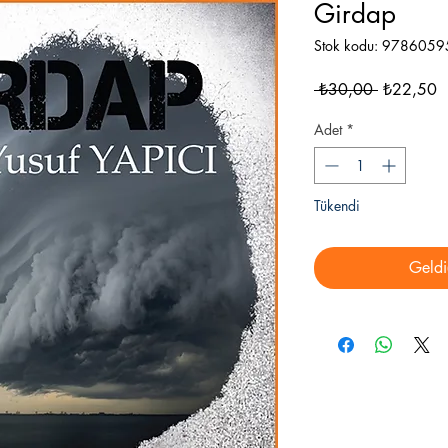
Girdap
Stok kodu: 978605
Normal
İn
 ₺30,00 
₺22,50
Fiyat
F
Adet
*
Tükendi
Geldi