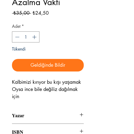
Azalma Vakti
Normal
İndirimli
 ₺35,00 
₺24,50
Fiyat
Fiyat
Adet
*
Tükendi
Geldiğinde Bildir
Kalbimizi kırıyor bu kışı yaşamak
Oysa ince bile değiliz dağılmak
için
Yazar
Ayşe Şafak Kanca
ISBN