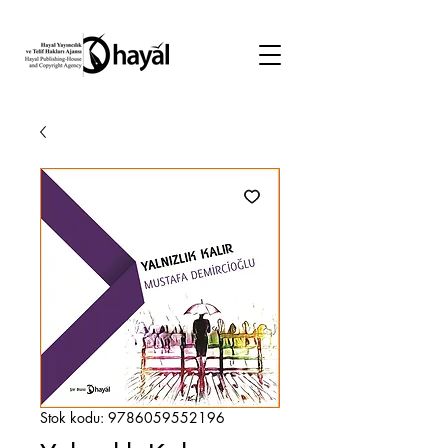
Stok kodu: 9786059552196