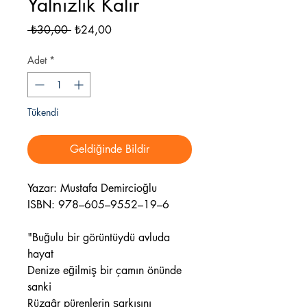
Yalnızlık Kalır
Normal
İndirimli
 ₺30,00 
₺24,00
Fiyat
Fiyat
Adet
*
Tükendi
Geldiğinde Bildir
Yazar: Mustafa Demircioğlu
ISBN: 978–605–9552–19–6
"Buğulu bir görüntüydü avluda
hayat
Denize eğilmiş bir çamın önünde
sanki
Rüzgâr pürenlerin şarkısını