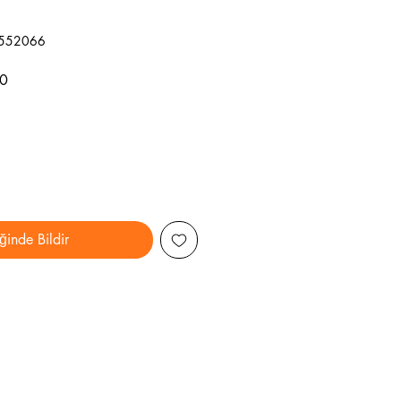
9552066
İndirimli
0
Fiyat
ğinde Bildir