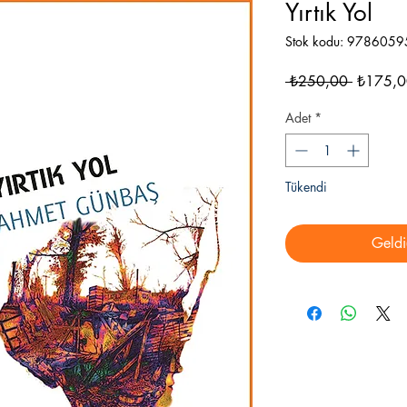
Yırtık Yol
Stok kodu: 978605
Normal
 ₺250,00 
₺175,0
Fiyat
Adet
*
Tükendi
Geldi