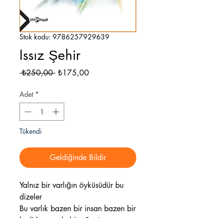
Stok kodu: 9786257929639
Issız Şehir
Normal
İndirimli
 ₺250,00 
₺175,00
Fiyat
Fiyat
Adet
*
Tükendi
Geldiğinde Bildir
Yalnız bir varlığın öyküsüdür bu
dizeler
Bu varlık bazen bir insan bazen bir