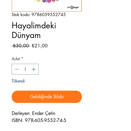
Stok kodu: 9786059552745
Hayalimdeki
Dünyam
Normal
İndirimli
 ₺30,00 
₺21,00
Fiyat
Fiyat
Adet
*
Tükendi
Geldiğinde Bildir
Derleyen: Ender Çetin
ISBN: 978-605-9552-74-5