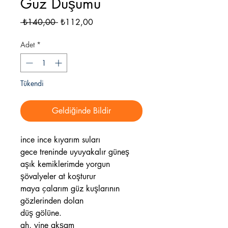
Güz Düşümü
Normal
İndirimli
 ₺140,00 
₺112,00
Fiyat
Fiyat
Adet
*
Tükendi
Geldiğinde Bildir
ince ince kıyarım suları
gece treninde uyuyakalır güneş
aşık kemiklerimde yorgun
şövalyeler at koşturur
maya çalarım güz kuşlarının
gözlerinden dolan
düş gölüne.
ah, yine akşam