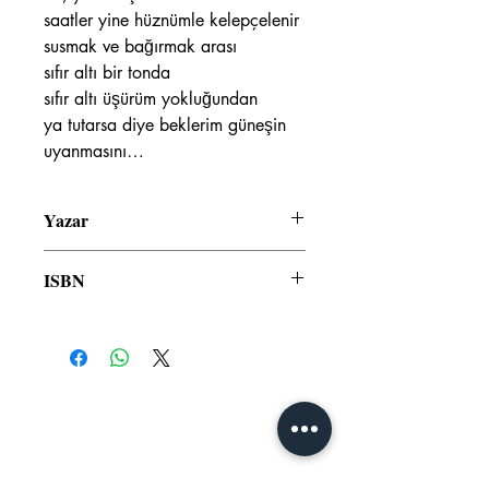
saatler yine hüznümle kelepçelenir
susmak ve bağırmak arası
sıfır altı bir tonda
sıfır altı üşürüm yokluğundan
ya tutarsa diye beklerim güneşin
uyanmasını…
Yazar
A. Uğur Olgar
ISBN
978–605–5369–92–7