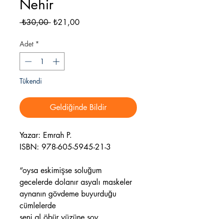
Nehir
Normal
İndirimli
 ₺30,00 
₺21,00
Fiyat
Fiyat
Adet
*
Tükendi
Geldiğinde Bildir
Yazar: Emrah P.
ISBN: 978-605-5945-21-3
“oysa eskimişse soluğum
gecelerde dolanır asyalı maskeler
aynanın gövdeme buyurduğu
cümlelerde
seni al öbür yüzüne soy