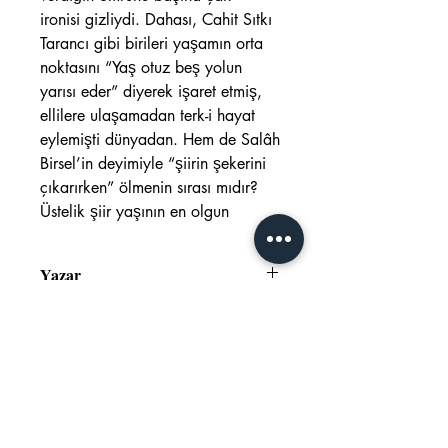
ironisi gizliydi. Dahası, Cahit Sıtkı
Tarancı gibi birileri yaşamın orta
noktasını “Yaş otuz beş yolun
yarısı eder” diyerek işaret etmiş,
ellilere ulaşamadan terk-i hayat
eylemişti dünyadan. Hem de Salâh
Birsel’in deyimiyle “şiirin şekerini
çıkarırken” ölmenin sırası mıdır?
Üstelik şiir yaşının en olgun
Yazar
Ahmet Günbaş
ISBN
978-625-7929-64-6