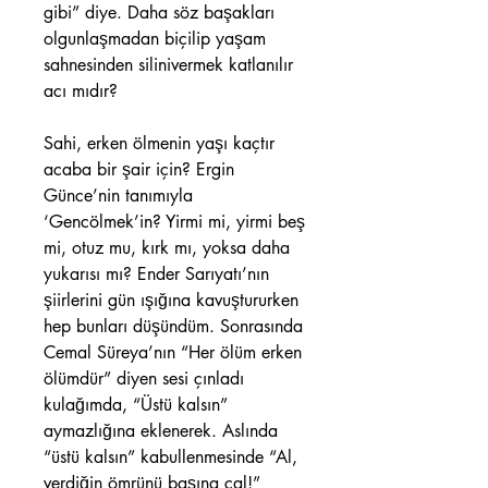
gibi” diye. Daha söz başakları
olgunlaşmadan biçilip yaşam
sahnesinden silinivermek katlanılır
acı mıdır?
Sahi, erken ölmenin yaşı kaçtır
acaba bir şair için? Ergin
Günce’nin tanımıyla
‘Gencölmek’in? Yirmi mi, yirmi beş
mi, otuz mu, kırk mı, yoksa daha
yukarısı mı? Ender Sarıyatı’nın
şiirlerini gün ışığına kavuştururken
hep bunları düşündüm. Sonrasında
Cemal Süreya’nın “Her ölüm erken
ölümdür” diyen sesi çınladı
kulağımda, “Üstü kalsın”
aymazlığına eklenerek. Aslında
“üstü kalsın” kabullenmesinde “Al,
verdiğin ömrünü başına çal!”