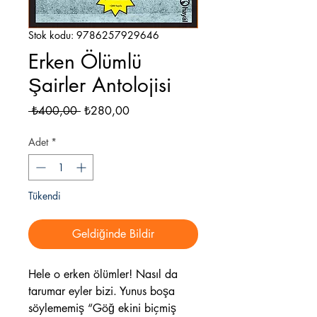
Stok kodu: 9786257929646
Erken Ölümlü
Şairler Antolojisi
Normal
İndirimli
 ₺400,00 
₺280,00
Fiyat
Fiyat
Adet
*
Tükendi
Geldiğinde Bildir
Hele o erken ölümler! Nasıl da
tarumar eyler bizi. Yunus boşa
söylememiş “Göğ ekini biçmiş