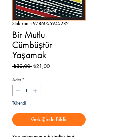
Stok kodu: 9786055945282
Bir Mutlu
Cümbüştür
Yaşamak
Normal
İndirimli
 ₺30,00 
₺21,00
Fiyat
Fiyat
Adet
*
Tükendi
Geldiğinde Bildir
Sen cehennem gibisindir şimdi