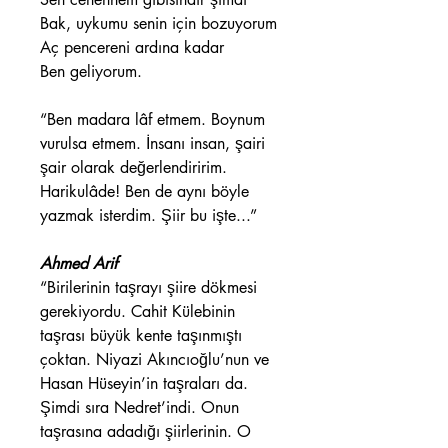
Bak, uykumu senin için bozuyorum
Aç pencereni ardına kadar
Ben geliyorum.
“Ben madara lâf etmem. Boynum
vurulsa etmem. İnsanı insan, şairi
şair olarak değerlendiririm.
Harikulâde! Ben de aynı böyle
yazmak isterdim. Şiir bu işte...”
Ahmed Arif
“Birilerinin taşrayı şiire dökmesi
gerekiyordu. Cahit Külebinin
taşrası büyük kente taşınmıştı
çoktan. Niyazi Akıncıoğlu’nun ve
Hasan Hüseyin’in taşraları da.
Şimdi sıra Nedret’indi. Onun
taşrasına adadığı şiirlerinin. O