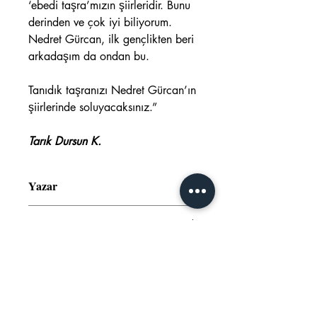
‘ebedi taşra’mızın şiirleridir. Bunu
derinden ve çok iyi biliyorum.
Nedret Gürcan, ilk gençlikten beri
arkadaşım da ondan bu.
Tanıdık taşranızı Nedret Gürcan’ın
şiirlerinde soluyacaksınız.”
Tarık Dursun K.
Yazar
Nedret Gürcan
ISBN
978-605-5945-28-2
Basım Yılı
2009