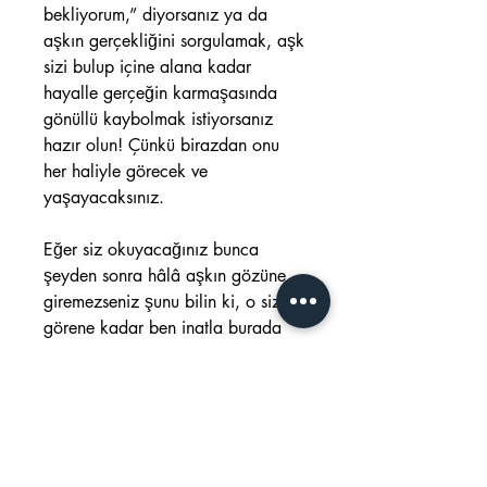
bekliyorum,” diyorsanız ya da
aşkın gerçekliğini sorgulamak, aşk
sizi bulup içine alana kadar
hayalle gerçeğin karmaşasında
gönüllü kaybolmak istiyorsanız
hazır olun! Çünkü birazdan onu
her haliyle görecek ve
yaşayacaksınız.
Eğer siz okuyacağınız bunca
şeyden sonra hâlâ aşkın gözüne
giremezseniz şunu bilin ki, o sizi
görene kadar ben inatla burada
bekliyor ve yeni aşk hikayeleri
yazmaya devam ediyor olacağım.