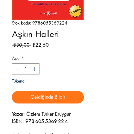
Stok kodu: 9786055369224
Aşkın Halleri
Normal
İndirimli
 ₺30,00 
₺22,50
Fiyat
Fiyat
Adet
*
Tükendi
Geldiğinde Bildir
Yazar: Özlem Türker Eruygur
ISBN: 978-605-5369-22-4