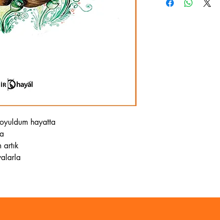
oyuldum hayatta
da
 artık
yalarla