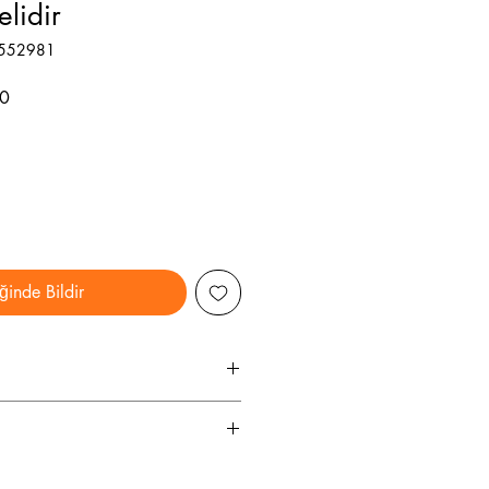
elidir
9552981
İndirimli
0
Fiyat
ğinde Bildir
1