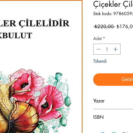
Çiçekler Çil
Stok kodu: 978605
Normal
 ₺220,00 
₺176,0
Fiyat
Adet
*
Tükendi
Geldi
Yazar
Erdi Akbulut
ISBN
978–605–9552-98-