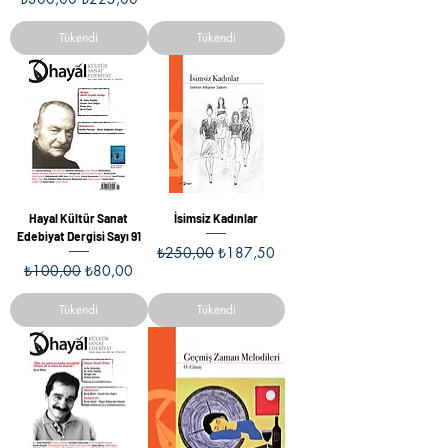
Tükendi
Tükendi
Hayal Kültür Sanat
İsimsiz Kadınlar
Edebiyat Dergisi Sayı 91
Normal Fiyat
İndirimli Fiyat
₺250,00
₺187,50
Normal Fiyat
İndirimli Fiyat
₺100,00
₺80,00
Tükendi
Tükendi