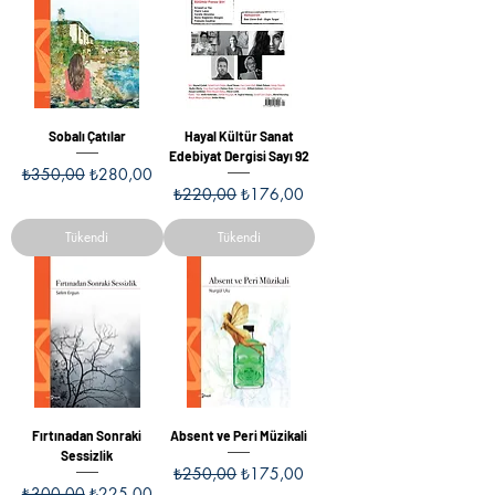
Sobalı Çatılar
Hayal Kültür Sanat
Edebiyat Dergisi Sayı 92
Normal Fiyat
İndirimli Fiyat
₺350,00
₺280,00
Normal Fiyat
İndirimli Fiyat
₺220,00
₺176,00
Tükendi
Tükendi
Fırtınadan Sonraki
Absent ve Peri Müzikali
Sessizlik
Normal Fiyat
İndirimli Fiyat
₺250,00
₺175,00
Normal Fiyat
İndirimli Fiyat
₺300,00
₺225,00