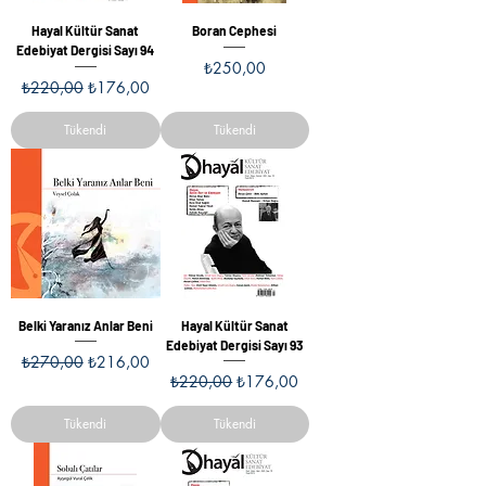
Hayal Kültür Sanat
Boran Cephesi
Edebiyat Dergisi Sayı 94
Fiyat
₺250,00
Normal Fiyat
İndirimli Fiyat
₺220,00
₺176,00
Tükendi
Tükendi
Belki Yaranız Anlar Beni
Hayal Kültür Sanat
Edebiyat Dergisi Sayı 93
Normal Fiyat
İndirimli Fiyat
₺270,00
₺216,00
Normal Fiyat
İndirimli Fiyat
₺220,00
₺176,00
Tükendi
Tükendi