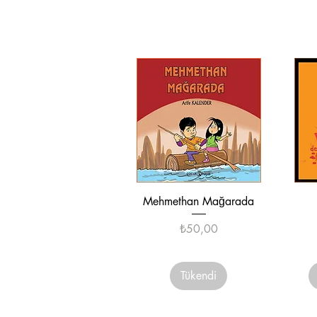
Hızlı Bakış
Mehmethan Mağarada
Fiyat
₺50,00
Tükendi