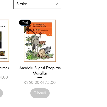
Sırala:
Yeni
ş
Hızlı Bakış
yümek
Anadolu Bilgesi Ezop'tan
Masallar
irimli Fiyat
4,00
Normal Fiyat
İndirimli Fiyat
₺250,00
₺175,00
Tükendi