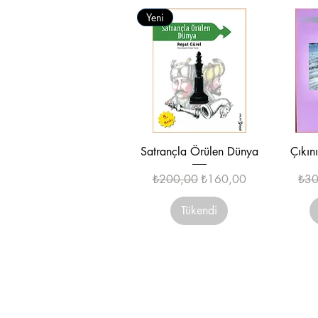
Yeni
Hızlı Bakış
Satrançla Örülen Dünya
Çıkın
Normal Fiyat
İndirimli Fiyat
Nor
₺200,00
₺160,00
₺30
Tükendi